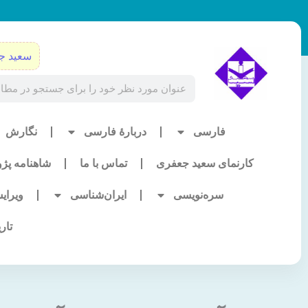
رش
ه
حتوا
سعید ج
Search
فارسی
دربارۀ فارسی
نگارش
کارنمای سعید جعفری
تماس با ما
شاهنامه پژ
سره‌نویسی
ایران‌شناسی
ویرای
تار