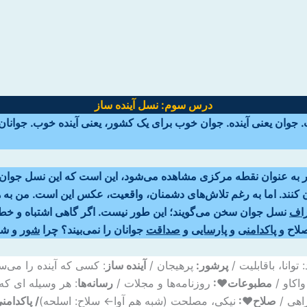
درس سوم:
نسل آینده ساز
.
جوان یعنی آینده. جوان خوب برای یک کشور، یعنی آینده خوب. جوانان 
ور به عنوان نقطه مرکزی مشاهده ‌می‌شود، این است که این نسل جوان
اتوان کنند. اما به رغم تلاش‌های دشمنان، واقعیت، عکس این است. من ب
راف
نسل جوان سخن ‌می‌گویند؛ این طور نیست. اگر گاهی اشتباه و خطایی
صلاح و
پاکدامنی
و
پارسایی
و
صداقت
جوانان را نمی‌بیند؟ چرا
شور
و شعو
 توانا، باقابلیت /
پرشور:
پرهیجان /
آینده ساز
: کسی که آینده را می‌س
اکاو /
مطبوعات♥:
روزنامه‌ها و مجلات /
رسانه‌ها
: هر وسیله ای که
اهی /
صلاح♥:
نیکی، مصلحت (شبه هم آوا← سلاح: اسلحه)
/ پاکدامن