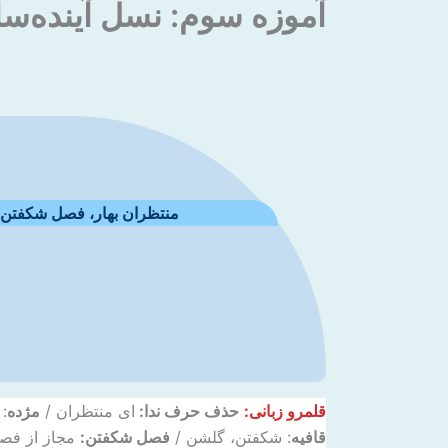
آموزه سوم: نسل آینده‌سا
منتظران بهار، فصل شکفتن رس
قلمرو زبانی:
حذف حرف ندا:
ای منتظران /
مژده
:
قافیه
: شکفتن، گلشن /
فصل شکفتن:
مجاز از فصل