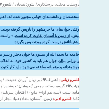
دوستی، محبّت، درستکاری/
شور:
هیجان /
شعور♥
متخصصان و دانشمندان جهانی مجبور شده اند، اعترا
وقتی جوان‌های ما خرمشهر را بازپس گرفته بودند، ا
پیش،
از زمین تا آسمان تفاوت کرده است
.» راست 
پشتیبانانش درست کرده بودند، پس بگیرند.
جامعه ما
بحمد الله
از میلیون‌ها جوان
دختر و پسر
بر
و نورانی
ببالد
. جوان هم باید به کشور خود، به انقلا
هوشمندانه و مؤمنانه ساخته ‌می‌شود؛ باید کار کنید،
قلمرو زبانی:
اعتراف♥:
بر زبان آوردن حقیقت /
پ
هیئت♥:
گروه، دسته، جمعی /
جوشان:
جوشنده /
مایه:
سبب (شبه هم آوا← مایع)
/
افتخار:
سربلندی
گاه/
قلمرو ادبی:
زمین، آسمان:
تضاد
/ دنیا:
مجاز از 