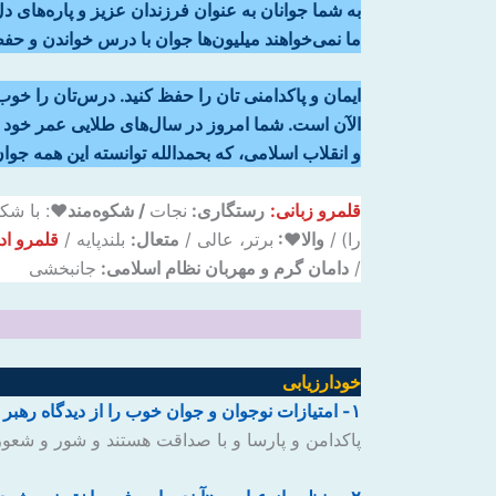
به شما جوانان به عنوان فرزندان عزیز و پاره‌های 
ما نمی‌خواهند میلیون‌ها جوان با درس خواندن و ح
ایمان و پاکدامنی تان را حفظ کنید. درس‌تان را خوب
الآن است. شما امروز در سال‌های طلایی عمر خود ق
و انقلاب اسلامی، که بحمدالله توانسته این همه جو
قلمرو زبانی:
رستگاری:
نجات
/ شکوه‌مند♥
: با شک
را)
/
والا♥:
برتر، عالی /
متعال:
بلندپایه /
قلمرو اد
/
دامان گرم و مهربان نظام اسلامی:
جانبخشی
خودارزیابی
۱- امتیازات نوجوان و جوان خوب را از دیدگاه رهبر معظّم انقلاب، بیان کنید.
پاکدامن و پارسا و با صداقت هستند و شور و شعور 