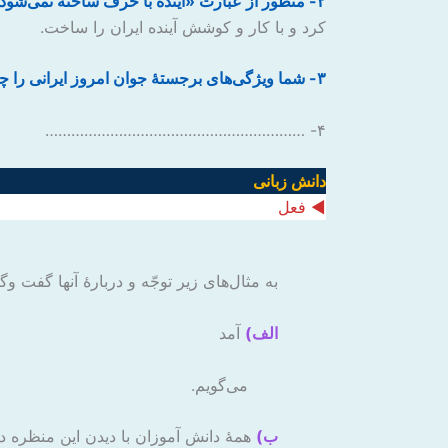
۲- منظور از عبارت «آینده با حرف ساخته نمی‌شود» چیست؟
کرد و با کار و کوشش آینده ایران را ساخت.
۳- شما ویژگی‌های برجستهٔ جوان امروز ایرانی را چه چیزهایی ‌می‌دانید؟
۴- ……………………………………………………
دانش زبانی
◄ فعل
به مثال‌های زیر توجّه و دربارهٔ آنها گفت وگو
الف)
آمد
‌می‌گویم.
ب)
همهٔ دانش آموزان با دیدن این منظره