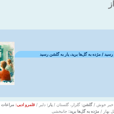
ز
ید / مژده به گل‌ها برید، یار به گلشن رسید
 خبر خوش /
گلشن
: گلزار، گلستان /
یار:
دلبر /
قلمرو ادبی:
مراعات ن
 بهار /
مژده به گل‌ها برید:
جانبخشی