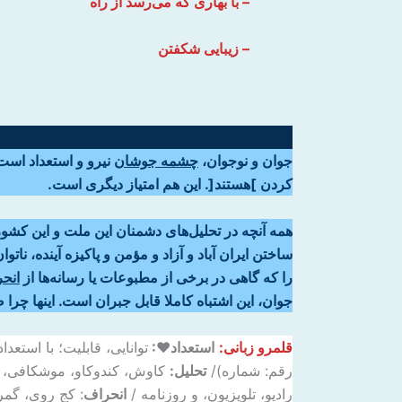
– با بهاری که ‌می‌رسد از راه
– زیبایی شکفتن
جوان و نوجوان،
چشمه جوشان
نیرو و استعداد است
کردن
]
هستند
[
. این هم امتیاز دیگری است.
همه آنچه در تحلیل‌های دشمنان این ملت و این کش
ساختن ایران آباد و آزاد و مؤمن و پاکیزه آینده، ن
را که گاهی در برخی از مطبوعات یا رسانه‌ها از
انح
جوان، این اشتباه کاملا قابل جبران است. اینها چرا 
قلمرو زبانی:
استعداد♥:
توانایی، قابلیت؛ با استعداد:
رقم: شماره)/
تحلیل:
کاوش، کندوکاو، موشکافی، و
رادیو، تلویزیون، و روزنامه /
انحراف
: کج روی، گمر