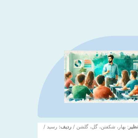
ظیر
: بهار، شکفتن، گل، گلشن /
ردیف:
رسید /