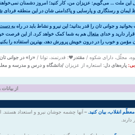
دل این ملت … ‌می‌گویم: عزیزان من، کار کنید؛ امروز دشمنان نمی‌خوا
فظ ایمان و رستگاری و پارسایی و پاکدامنی شان در این منطقه فردای
ش
 بخوانید و جوانی تان
را
قدر بدانید؛ این نیرو و نشاط باید در راه
به دست 
رار دارید و خدای
متعال
هم به شما کمک خواهد کرد. از این فرصت خو
ان مؤمن و خوب را در درون خویش پرورش دهد، بهترین استفاده را بکنید
وه، مجلّل، دارای شکوه /
مقتدر♥
: قدرتمند، توانا /
«را» در جوانی تان 
بی:
پاره‌های دل
: استعاره از عزیزان
/
دانشگاه و درس و مدرسه و معل
از بیانات
–
آنها چشمه جوشان نیرو و استعداد هستند. ا
دارند.