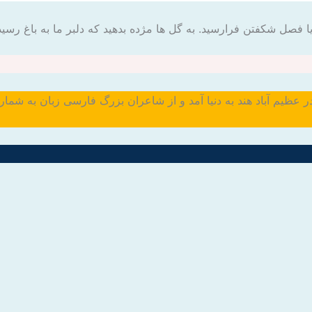
ا فصل شکفتن فرارسید. به گل ها مژده بدهید که دلبر ما به باغ رسید
هـ.ق): وی در عظیم آباد هند به دنیا آمد و از شاعران بزرگ فارسی زبان به ش