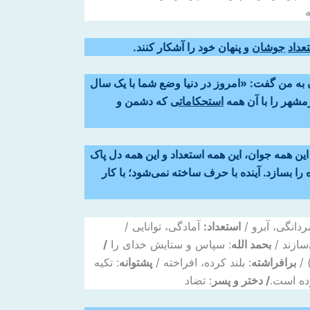
عداد
جوشان
و پنهان خود را آشکار کنند.
ن به من گفت: «امروز در دنیا وضع شما با یک سال
رمشهر را با آن همه
استحکاماتی
که دشمن و
ین همه جوان، این همه استعداد و این همه دل پاک
ه را بسازد. آینده با حرف ساخته نمی‌شود؛ با کار
ردانگی، آبرو /
استعداد:
آمادگی، توانایی /
‌سازند /
بحمد الله
: سپاس و ستایش خدای را
/
 /
برافراشته
: بلند کرده، افراخته /
پشتوانه
: تکیه
ده است.
/ دختر و پسر
: تضاد