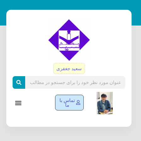
رش
ه
حتوا
سعید جعفری
Search
تماس با
ما