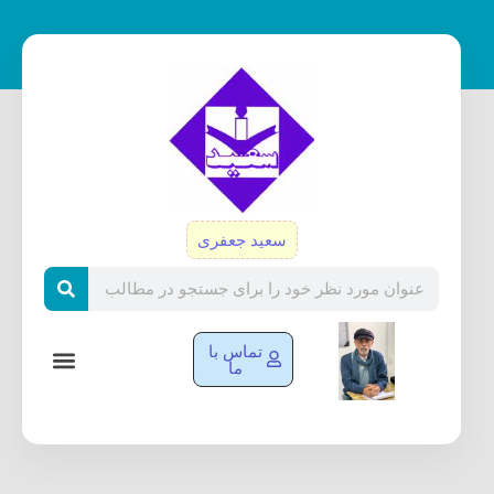
رش
ه
حتوا
سعید جعفری
Search
تماس با
ما