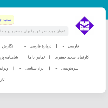
رش
ه
حتوا
سعید ج
Search
فارسی
دربارۀ فارسی
نگارش
کارنمای سعید جعفری
تماس با ما
شاهنامه پژ
سره‌نویسی
ایران‌شناسی
ویرای
تار