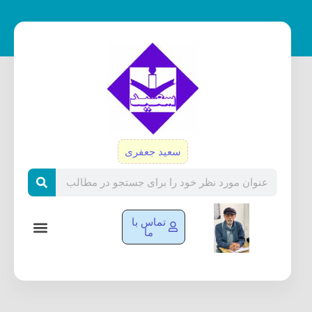
رش
ه
حتوا
سعید جعفری
Search
تماس با
ما