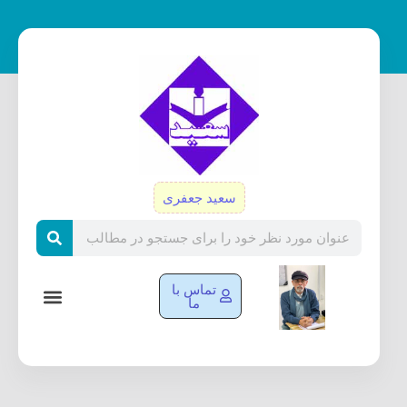
رش
ه
حتوا
سعید جعفری
Search
تماس با
ما