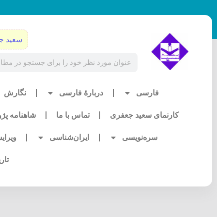
رش
ه
حتوا
سعید ج
Search
فارسی
دربارۀ فارسی
نگارش
کارنمای سعید جعفری
تماس با ما
شاهنامه پژ
سره‌نویسی
ایران‌شناسی
ویرای
تار