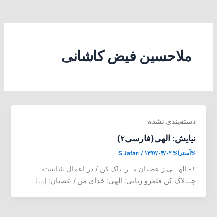
ملاحسین فیض کاشانی
دسته‌بندی نشده
نیایش: الهی(فارسی۲)
%آسترا%
۱۳۹۷/۰۳/۰۲
/
S.Jafari
۱- الهـــی ز عصیان مــرا پاک کن / در اعمال شایسته
چــالاک کن قلمرو زبانی: الهی: خدای من / عصیان: […]