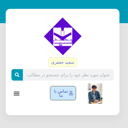
رش
ه
حتوا
سعید جعفری
Search
تماس با
ما