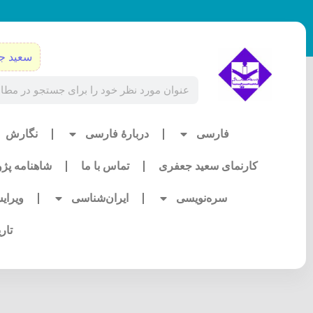
رش
ه
حتوا
سعید ج
Search
فارسی
دربارۀ فارسی
نگارش
کارنمای سعید جعفری
تماس با ما
شاهنامه پژ
سره‌نویسی
ایران‌شناسی
ویرای
تار