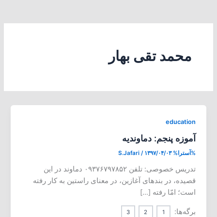
محمد تقی بهار
education
آموزه پنجم: دماوندیه
%آسترا%
۱۳۹۷/۰۴/۰۳
/
S.Jafari
تدریس خصوصی: تلفن ۰۹۳۷۶۷۹۷۸۵۲ دماوند در این
قصیده، در بندهای آغازین، در معنای راستین به کار رفته
است؛ امّا رفته […]
برگه‌ها:
3
2
1