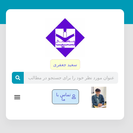
رش
ه
حتوا
سعید جعفری
Search
تماس با
ما