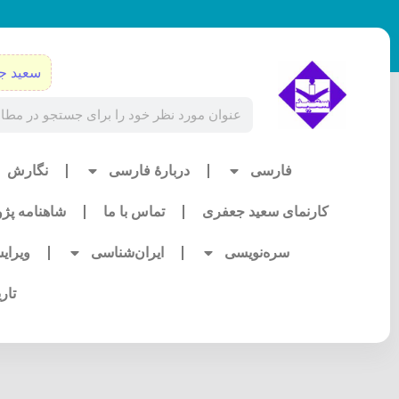
رش
ه
حتوا
سعید ج
Search
فارسی
دربارۀ فارسی
نگارش
کارنمای سعید جعفری
تماس با ما
شاهنامه پژ
سره‌نویسی
ایران‌شناسی
ویرای
تار