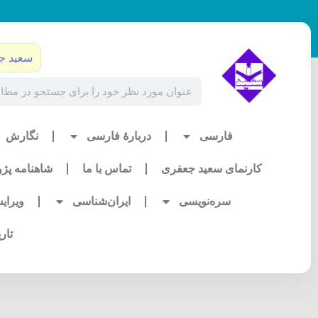
رش
ه
حتوا
سعید ج
Search
فارسی
دربارۀ فارسی
نگارش
کارنمای سعید جعفری
تماس با ما
شاهنامه پژ
سره‌نویسی
ایران‌شناسی
ویرای
تار