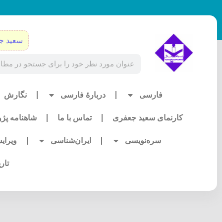
رش
ه
حتوا
سعید ج
Search
فارسی
دربارۀ فارسی
نگارش
کارنمای سعید جعفری
تماس با ما
شاهنامه پژ
سره‌نویسی
ایران‌شناسی
ویرای
تار