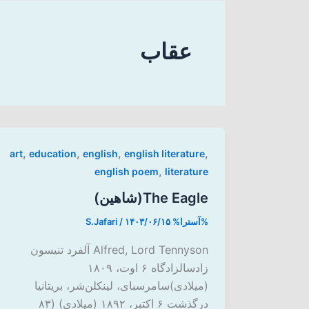
عقاب
,
,
,
,
art
education
english
english literature
,
english poem
literature
The Eagle(شاهین)
%آسترا%
۱۴۰۳/۰۶/۱۵
/
S.Jafari
Alfred, Lord Tennyson آلفرد تنیسون
زادسالزادگاه ۶ اوت، ۱۸۰۹
(میلادی)سامرسبای، لینکلن‌شر، بریتانیا
درگذشت ۶ اکتبر، ۱۸۹۲ (میلادی) (۸۳