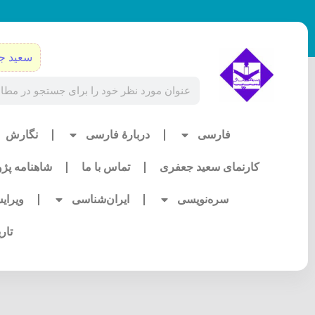
رش
ه
حتوا
سعید ج
Search
فارسی
دربارۀ فارسی
نگارش
کارنمای سعید جعفری
تماس با ما
شاهنامه پژ
سره‌نویسی
ایران‌شناسی
ویرای
تار