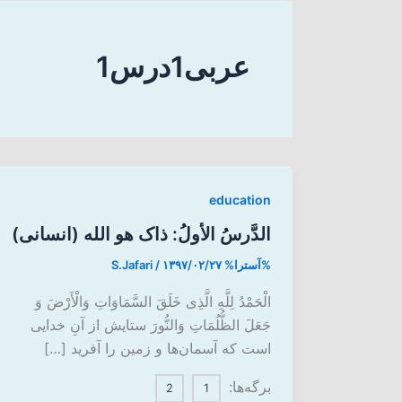
عربی1درس1
education
الدَّرسُ الأولُ: ذاک هو الله (انسانی)
%آسترا%
۱۳۹۷/۰۲/۲۷
/
S.Jafari
الْحَمْدُ لِلَّهِ الَّذِی خَلَقَ السَّمَاوَاتِ وَالْأَرْضَ وَ
جَعَلَ الظُّلُمَاتِ وَالنُّورَ ستایش از آنِ خدایی
است که آسمان‌ها و زمین را آفرید […]
برگه‌ها:
2
1