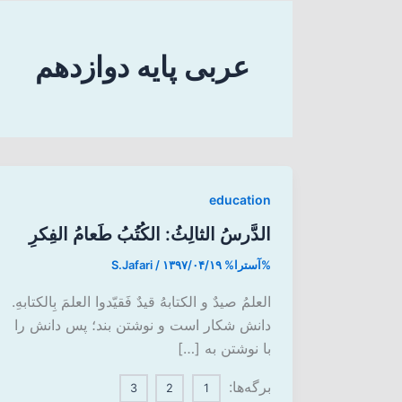
عربی پایه دوازدهم
education
الدَّرسُ الثالِثُ: الکُتُبُ طَعامُ الفِکرِ
%آسترا%
۱۳۹۷/۰۴/۱۹
/
S.Jafari
العلمُ صیدٌ و الکتابهُ قیدٌ فَقیّدوا العلمَ بِالکتابهِ.
دانش شکار است و نوشتن بند؛ پس دانش را
با نوشتن به […]
برگه‌ها:
3
2
1