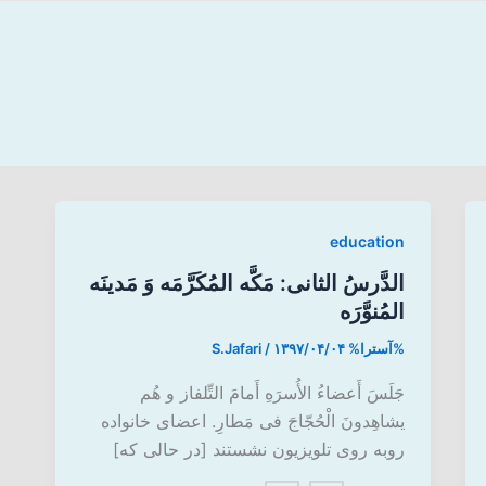
education
الدَّرسُ الثانی: مَکَّه المُکَرَّمَه وَ مَدینَه
المُنوَّرَه
%آسترا%
۱۳۹۷/۰۴/۰۴
/
S.Jafari
جَلَسَ أَعضاءُ الأُسرَهِ أَمامَ التِّلفاز و هُم
یشاهِدونَ الْحُجّاجَ فی مَطارِ. اعضای خانواده
روبه روی تلویزیون نشستند [در حالی که]