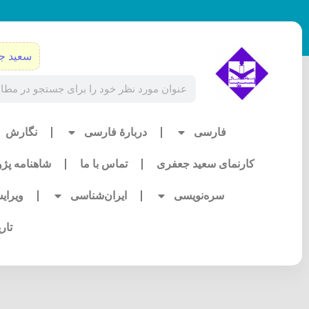
رش
ه
حتوا
سعید ج
Search
فارسی
دربارۀ فارسی
نگارش
کارنمای سعید جعفری
تماس با ما
شاهنامه پژ
سره‌نویسی
ایران‌شناسی
ویرای
تار