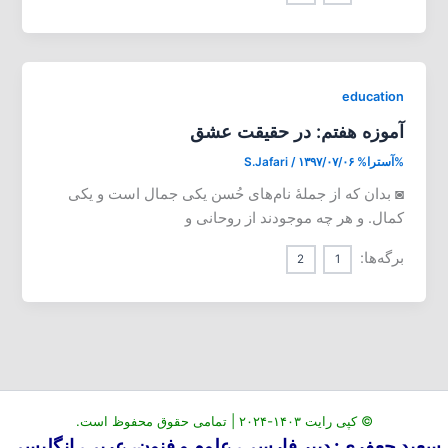
education
آموزه هفتم: در حقیقت عشق
%آسترا%
۱۳۹۷/۰۷/۰۶
/
S.Jafari
◙ بدان که از جملۀ نام‌های حُسن یکی جمال است و یکی
کمال. و هر چه موجودند از روحانی و
برگه‌ها:
2
1
© کپی رایت ۱۴۰۳-۲۰۲۴ | تمامی حقوق محفوظ است.
سعید جعفری: دبیر فارسی، علوم و فنون، عربی، انگلیسی