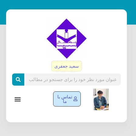
رش
ه
حتوا
سعید جعفری
Search
تماس با
ما