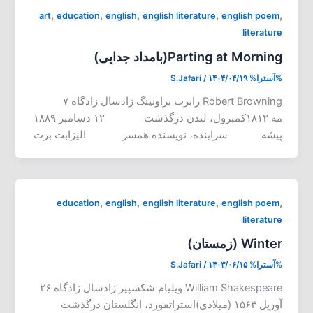
,
,
,
,
,
art
education
english
english literature
english poem
literature
Parting at Morning(بامداد جدایی)
%آسترا%
۱۴۰۴/۰۴/۱۹
/
S.Jafari
Robert Browning رابرت براونینگ زادسال زادگاه ۷
مه ۱۸۱۲کمبرول، لندن درگذشت ۱۲ دسامبر ۱۸۸۹
پیشه سراینده، نویسنده همسر الیزابت برت
,
,
,
,
education
english
english literature
english poem
literature
Winter (زمستان)
%آسترا%
۱۴۰۳/۰۶/۱۵
/
S.Jafari
William Shakespeare ویلیام شکسپیر زادسال زادگاه ۲۶
آوریل ۱۵۶۴ (میلادی)استراتفورد، انگلستان درگذشت