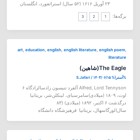
۲۳ آوریل ۱۶۱۶ (۵۲ سال) استراتفورد، انگلستان
برگه‌ها:
3
2
1
,
,
,
,
,
art
education
english
english literature
english poem
literature
The Eagle(شاهین)
%آسترا%
۱۴۰۳/۰۶/۱۵
/
S.Jafari
Alfred, Lord Tennyson آلفرد تنیسون زادسالزادگاه ۶
اوت، ۱۸۰۹ (میلادی)سامرسبای، لینکلن‌شر، بریتانیا
درگذشت ۶ اکتبر، ۱۸۹۲ (میلادی) (۸۳
سال)لورگاسهال، بریتانیا فرهیزشگاه دانشگاه