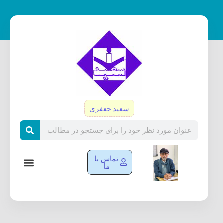
رش
ه
حتوا
سعید جعفری
Search
تماس با
ما