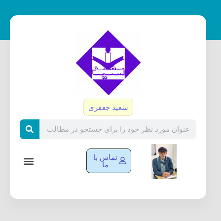
رش
ه
حتوا
سعید جعفری
Search
تماس با
ما