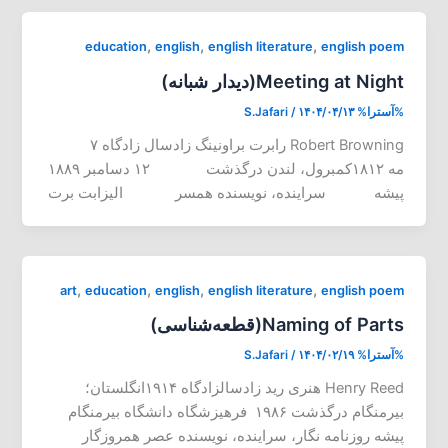
,
,
,
education
english
english literature
english poem
Meeting at Night(دیدار شبانه)
%آسترا%
۱۴۰۴/۰۴/۱۳
/
S.Jafari
Robert Browning رابرت براونینگ زادسال زادگاه ۷
مه ۱۸۱۲کمبرول، لندن درگذشت ۱۲ دسامبر ۱۸۸۹
پیشه سراینده، نویسنده همسر الیزابت برت
,
,
,
,
art
education
english
english literature
english poem
Naming of Parts(قطعه‌شناسی)
%آسترا%
۱۴۰۴/۰۲/۱۹
/
S.Jafari
Henry Reed هنری رید زادسالزادگاه ۱۹۱۴انگلستان؛
بیرمنگام درگذشت ۱۹۸۶ فرهیزشگاه دانشگاه بیرمنگام
پیشه روزنامه نگار، سراینده، نویسنده عصر همروزگار