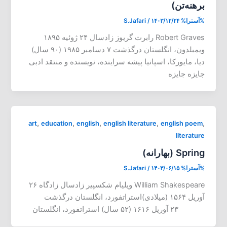
برهنه‌تن)
%آسترا%
۱۴۰۳/۱۲/۲۴
/
S.Jafari
Robert Graves رابرت گریوز زادسال ۲۴ ژوئیه ۱۸۹۵
ویمبلدون، انگلستان درگذشت ۷ دسامبر ۱۹۸۵ (۹۰ سال)
دیا، مایورکا، اسپانیا پیشه سراینده، نویسنده و منتقد ادبی
جایزه جایزه
,
,
,
,
,
art
education
english
english literature
english poem
literature
Spring (بهارانه)
%آسترا%
۱۴۰۳/۰۶/۱۵
/
S.Jafari
William Shakespeare ویلیام شکسپیر زادسال زادگاه ۲۶
آوریل ۱۵۶۴ (میلادی)استراتفورد، انگلستان درگذشت
۲۳ آوریل ۱۶۱۶ (۵۲ سال) استراتفورد، انگلستان