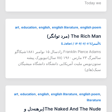
Today we
,
,
,
,
art
education
english
english literature
english poem
The Rich Man (مرد توانگر)
%آسترا%
۱۴۰۴/۰۲/۰۷
/
S.Jafari
Franklin Pierce Adams زادسال ۱۵ نوامبر ۱۸۸۱شیکاگو
سالمرگ ۲۳ مارس ۱۹۶۰ (۷۸ سال)نیویورک پیشه
ستون‌نویس ملیت آمریکایی دانشگاه دانشگاه میشیگان
سبک(های)
,
,
,
,
,
art
education
english
english literature
english poem
literature
The Naked And The Nude(برهنه‌دل و