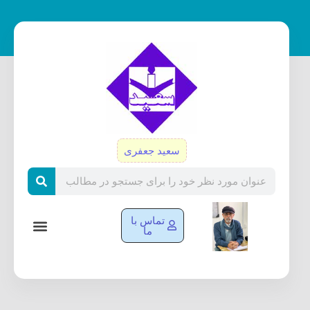
رش
ه
حتوا
سعید جعفری
Search
تماس با
ما