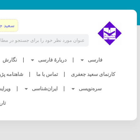
رش
ه
حتوا
سعید ج
Search
فارسی
دربارۀ فارسی
نگارش
کارنمای سعید جعفری
تماس با ما
شاهنامه پژ
سره‌نویسی
ایران‌شناسی
ویرای
تار