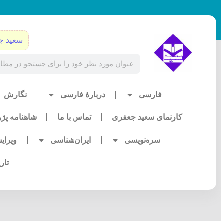
رش
ه
حتوا
سعید ج
Search
فارسی
دربارۀ فارسی
نگارش
کارنمای سعید جعفری
تماس با ما
شاهنامه پژ
سره‌نویسی
ایران‌شناسی
ویرای
تار