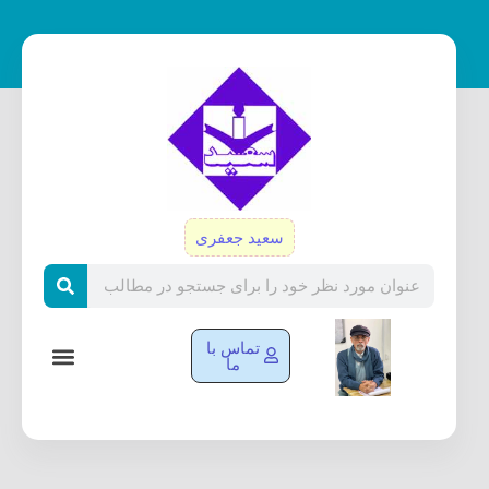
رش
ه
حتوا
سعید جعفری
Search
تماس با
ما