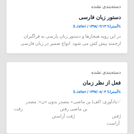
دسته‌بندی نشده
دستور زبان فارسی
%آسترا%
۱۳۹۸/۰۲/۱۳
/
S.Jafari
در این رویه هنجارها و دستور زبان پارسی به فراگیران
ارجمند پیش کش می شود. انواع ضمیر در زبان فارسی
دسته‌بندی نشده
فعل از نظر زمان
%آسترا%
۱۳۹۷/۰۸/۰۴
/
S.Jafari
✅یادآوری: الف) بن ماضی= مصدر بدون «ن»: مصدر
بن ماضی رفتن رفت
رُفتن رُفت آراستن
آراست