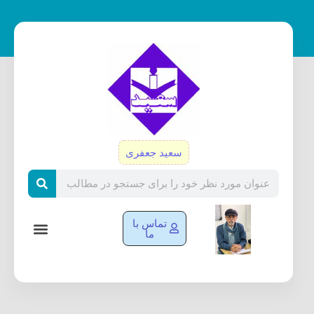
رش
ه
حتوا
سعید جعفری
Search
تماس با
ما