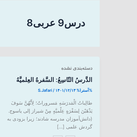
درس9 عربی8
دسته‌بندی نشده
الدَّرسُ التّاسِعُ: السَّفرهُ العِلمیَّهُ
%آسترا%
۱۴۰۱/۱۲/۱۳
/
S.Jafari
طالِباتُ الْمَدرَسَهِ مَسروراتٌ؛ لِأَنَّهُنَّ سَوفَ
یَذْهَبْنَ لِسَفْرَهٍ عِلْمیَّهٍ مِنْ شیراز إلی یاسوج.
(دانش‌آموزان مدرسه شادند؛ زیرا بزودی به
گردش علمی […]