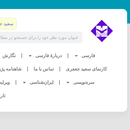
رش
ه
حتوا
سعید ج
Search
فارسی
دربارۀ فارسی
نگارش
کارنمای سعید جعفری
تماس با ما
شاهنامه پژ
سره‌نویسی
ایران‌شناسی
ویرای
تار