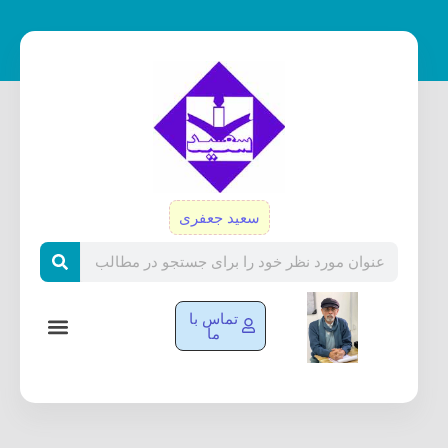
رش
ه
حتوا
سعید جعفری
Search
تماس با
ما