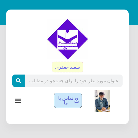
رش
ه
حتوا
سعید جعفری
Search
تماس با
ما