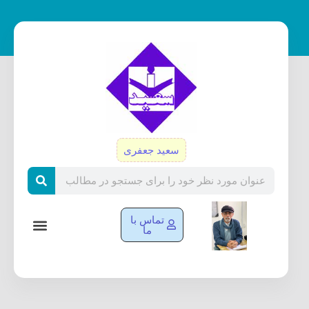
رش
ه
حتوا
سعید جعفری
Search
تماس با
ما