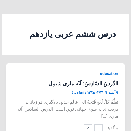
درس ششم عربی یازدهم
education
الدَّرسُ السّادِسُ: آنّه ماری شیمِل
%آسترا%
۱۳۹۷/۰۲/۲۱
/
S.Jafari
تَعلُّمُ کُلِّ لُغَهٍ فُتحِهٌ إلی عالَم جَدیدٍ. یادگیری هر زبانی،
دریچه‌ای به سوی جهانی نوین است. الدرس السادس: آنه
ماری […]
برگه‌ها:
2
1