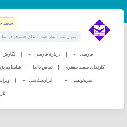
رش
ه
حتوا
سعید ج
Search
فارسی
دربارۀ فارسی
نگارش
کارنمای سعید جعفری
تماس با ما
شاهنامه پژ
سره‌نویسی
ایران‌شناسی
ویرای
تار