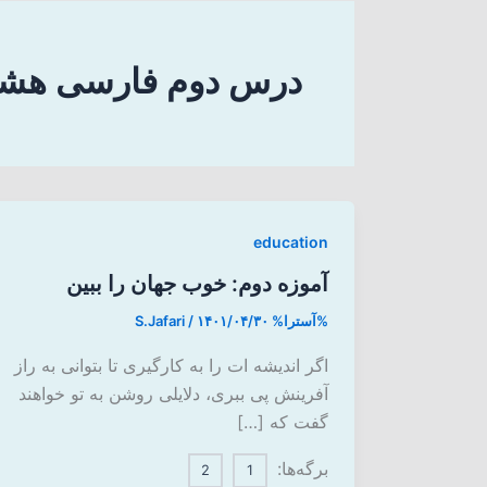
درس دوم فارسی هشت
education
آموزه دوم: خوب جهان را ببین
%آسترا%
۱۴۰۱/۰۴/۳۰
/
S.Jafari
اگر اندیشه ات را به کارگیری تا بتوانی به راز
آفرینش پی ببری، دلایلی روشن به تو خواهند
گفت که […]
برگه‌ها:
2
1