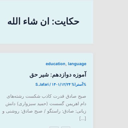
حکایت: ان شاء الله
,
education
language
آموزه دوازدهم: شیر حق
%آسترا%
۱۴۰۱/۱۲/۲۴
/
S.Jafari
صبح صادق قدرت کاذب شکست رشته‌های
دام اهریمن گسست (حمید سبزواری) دانش
زبانی: صادق: راستگو / صبح صادق: روشنی و
[…]