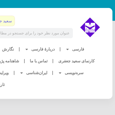
رش
ه
حتوا
سعید ج
Search
فارسی
دربارۀ فارسی
نگارش
کارنمای سعید جعفری
تماس با ما
شاهنامه پژ
سره‌نویسی
ایران‌شناسی
ویرای
تار