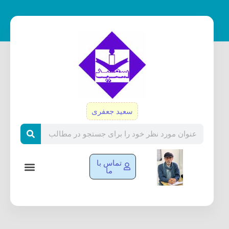
رش
ه
حتوا
سعید جعفری
Search
تماس با
ما