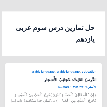
حل تمارین درس سوم عربی
یازدهم
,
,
arabic language
arabic language
education
الدَّرسُ الثالِثُ: عَجائِبُ الأَشجار
%آسترا%
۱۳۹۷/۰۲/۲۱
/
S.Jafari
﴿ إِنَّ ٱللَّهَ فَالِقُ ٱلْحَبِّ وَٱلنَّوَىٰ یُخْرِجُ ٱلْحَىَّ مِنَ ٱلْمَیِّتِ وَ
مُخْرِجُ ٱلْمَیِّتِ مِنَ ٱلْحَىَّ …﴾ بی‌گمان خدا شکافندۀ دانه […]