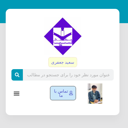
رش
ه
حتوا
سعید جعفری
Search
تماس با
ما