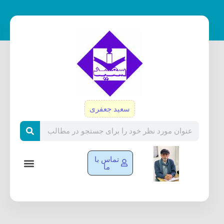
رش
ه
حتوا
سعید جعفری
Search
تماس با
ما