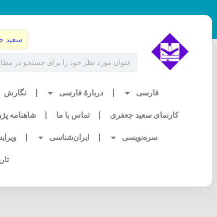
رش
ه
حتوا
سعید ج
Search
فارسی
دربارۀ فارسی
نگارش
کارنمای سعید جعفری
تماس با ما
شاهنامه پژ
سره‌نویسی
ایران‌شناسی
ویرای
تار