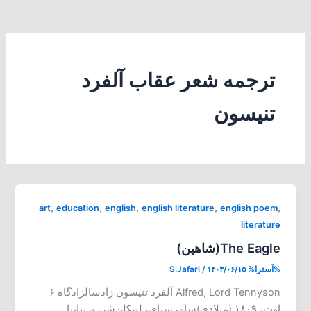
ترجمه شعر عقاب آلفرد
تنیسون
,
,
,
,
,
art
education
english
english literature
english poem
literature
The Eagle(شاهین)
%آسترا%
۱۴۰۳/۰۶/۱۵
/
S.Jafari
Alfred, Lord Tennyson آلفرد تنیسون زادسالزادگاه ۶
اوت، ۱۸۰۹ (میلادی)سامرسبای، لینکلن‌شر، بریتانیا