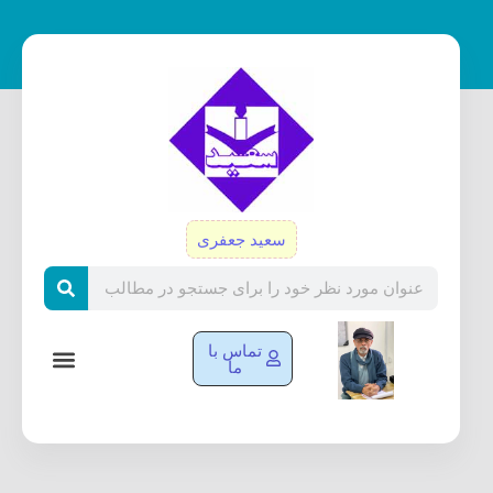
رش
ه
حتوا
سعید جعفری
Search
تماس با
ما