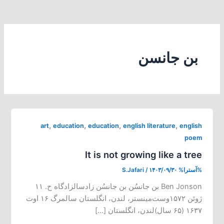
بن جانسن
,
,
,
,
art
education
education
english literature
english
poem
It is not growing like a tree
%آسترا%
۱۴۰۳/۰۹/۳۰
/
S.Jafari
Ben Jonson بن جانسُن بن جانسُن زادسالزادگاه ح. ۱۱
ژوئن ۱۵۷۲وست‌مینستر، لندن، انگلستان سالمرگ ۱۶ اوت
۱۶۳۷ (۶۵ سال)لندن، انگلستان […]