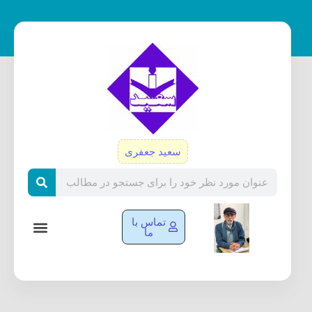
رش
ه
حتوا
سعید جعفری
Search
تماس با
ما