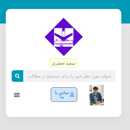
رش
ه
حتوا
سعید جعفری
Search
تماس با
ما