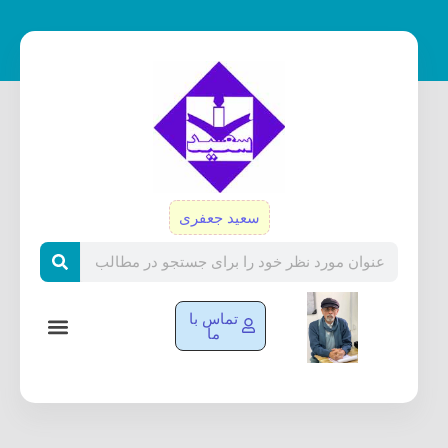
رش
ه
حتوا
سعید جعفری
Search
تماس با
ما