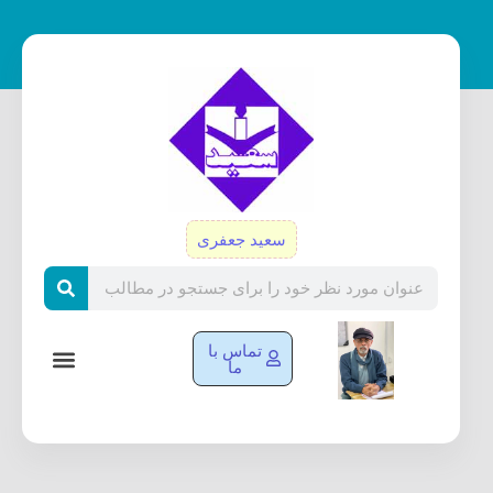
رش
ه
حتوا
سعید جعفری
Search
تماس با
ما