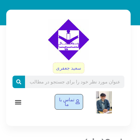
رش
ه
حتوا
سعید جعفری
Search
تماس با
ما