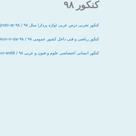
کنکور ۹۸
کنکور تجربی درس عربی (واژه پرداز) سال ۹۸ / ko-tajrobi-ar-۹۸
کنکور ریاضی و فنی داخل کشور عمومی ۹۸ / kon-ri-da-۹۸
کنکور انسانی اختصاصی علوم و فنون و عربی ۹۸ / konkor-en98