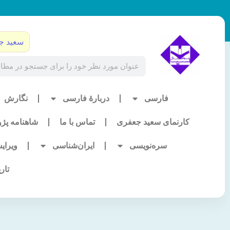
رش
ه
حتوا
سعید ج
Search
فارسی
دربارۀ فارسی
نگارش
کارنمای سعید جعفری
تماس با ما
شاهنامه پژ
سره‌نویسی
ایران‌شناسی
ویرای
تار