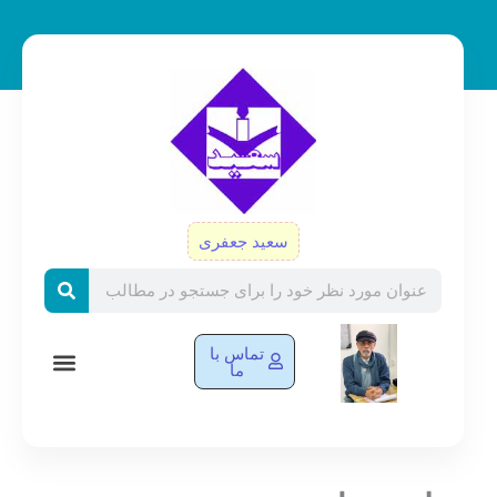
رش
ه
حتوا
سعید جعفری
Search
تماس با
ما