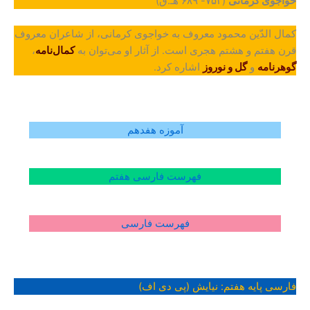
خواجوی کرمانی
(۷۵۳- ۶۸۹ هـ.ق)
کمال الدّین محمود معروف به خواجوی کرمانی، از شاعران معروف
قرن هفتم و هشتم هجری است. از آثار او می‌توان به
کمال‌نامه
،
گوهرنامه
و
گل و نوروز
اشاره کرد.
آموزه هفدهم
فهرست فارسی هفتم
فهرست فارسی
فارسی پایه هفتم: نیایش (پی دی اف)