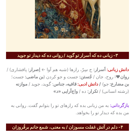
۳- زبانی ده که اَسرار تو گوید / روانی ده که دیدار تو جوید
دانش زبانی:
اَسرار:
ج سِرّ، رازها (شبه هم آوا ←
اِصرار:
پافشاری) /
روان♥:
روح، جان /
جُستن:
جست و جو کردن (
بن ماضی:
جست؛
بن مضارع:
جو)
/
دانش ادبی:
قافیه، جناس
: گوید، جوید /
موازنه
(رشته انسانی) /
تکرار:
ده /
واج‌آرایی «د»
بازگردانی:
به من زبانی بده که رازهای تو را بتوانم گفت. روانی به
من بده که دیدار تو را بخواهد.
۴- دلم در آتش غفلت مسوزان / به معنی، شمع جانم برفُروزان