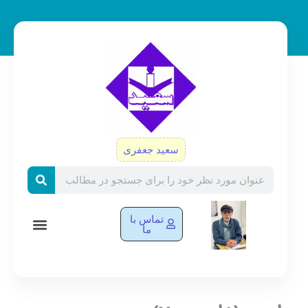
رش
ه
حتوا
سعید جعفری
Search
تماس با
ما