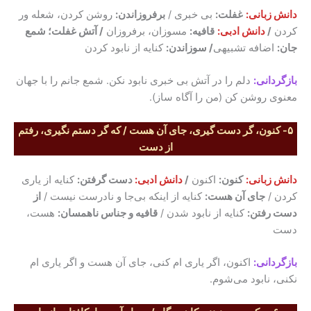
دانش زبانی:
غفلت:
بی خبری /
برفروزاندن:
روشن کردن، شعله ور
کردن
/
دانش ادبی:
قافیه:
مسوزان، برفروزان
/ آتش غفلت؛ شمع
جان:
اضافه تشبیهی
/ سوزاندن:
کنایه از نابود کردن
بازگردانی:
دلم را در آتش بی خبری نابود نکن. شمع جانم را با جهان
معنوی روشن کن (من را آگاه ساز).
۵- کنون، گر دست گیری، جای آن هست / که گر دستم نگیری، رفتم
از دست
دانش زبانی:
کنون:
اکنون
/
دانش ادبی:
دست گرفتن:
کنایه از یاری
کردن /
جای آن هست:
کنایه از اینکه بی‌جا و نادرست نیست /
از
دست رفتن:
کنایه از نابود شدن /
قافیه و جناس ناهمسان:
هست،
دست
بازگردانی:
اکنون، اگر یاری ام کنی، جای آن هست و اگر یاری ام
نکنی، نابود می‌شوم.