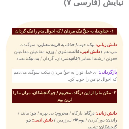
نیایش (فارسی ۷)
۱- خداوندا، به حقِّ نیک مردان / که احوال بَدَم را نیک گردان
دانش زبانی:
نیک:
خوب
/ حذف به قرینه معنایی:
سوگندت
می‌دهم
/
دانش ادبی:
قالب:
مثنوی /
وزن:
مفاعیلن مفاعیلن
فعولن (رشته انسانی)/
قافیه:
مردان، گردان /
بد، نیک:
تضاد
بازگردانی:
ای خدا، تو را به حقِّ مردان نیکت سوگند می‌دهم
که احوال بَدِ من را خوب کن.
۲- مکن ما را از این درگاه، محروم / چو گنجشکان، مران ما را
ازین بوم
دانش زبانی:
درگاه:
بارگاه /
محروم:
بی بهره /
چو:
مانند /
راندن:
دور کردن /
بوم♥:
سرزمین
/
دانش ادبی:
: چو
گنجشکان:
تشبیه