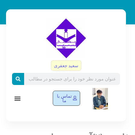
رش
ه
حتوا
سعید جعفری
Search
تماس با
ما