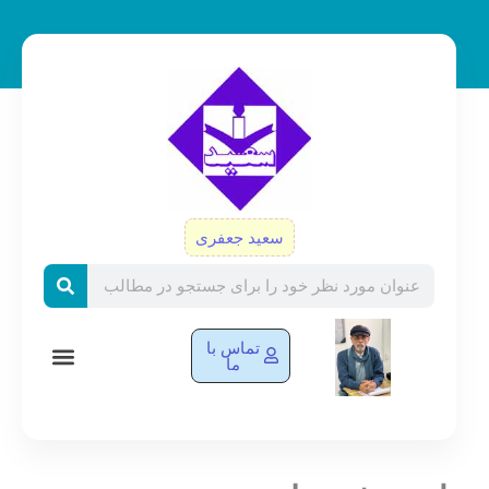
رش
ه
حتوا
سعید جعفری
Search
تماس با
ما