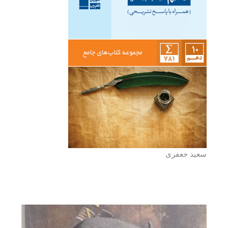
سعید جعفری