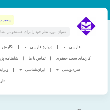
رش
ه
حتوا
سعید ج
Search
فارسی
دربارۀ فارسی
نگارش
کارنمای سعید جعفری
تماس با ما
شاهنامه پژ
سره‌نویسی
ایران‌شناسی
ویرای
تار