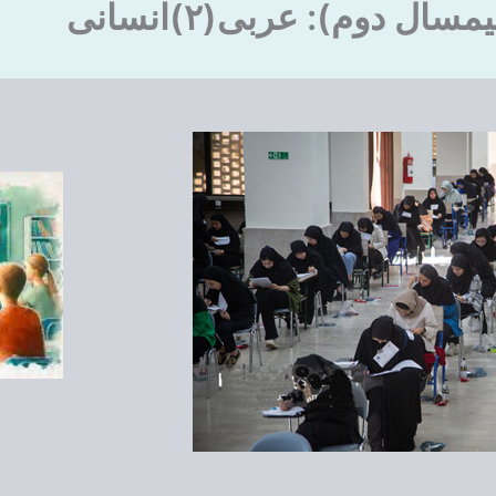
ل دوم): عربی(۲)انسانی