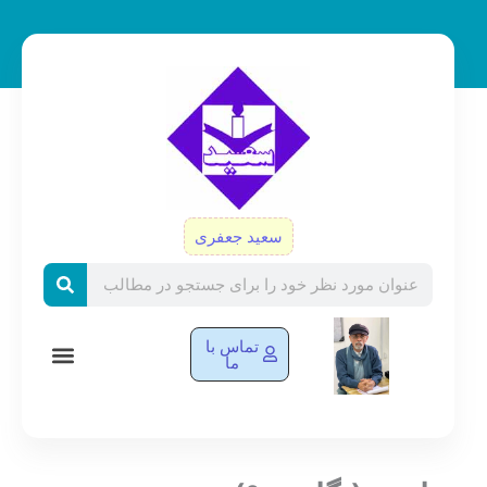
رش
ه
حتوا
سعید جعفری
Search
تماس با
ما