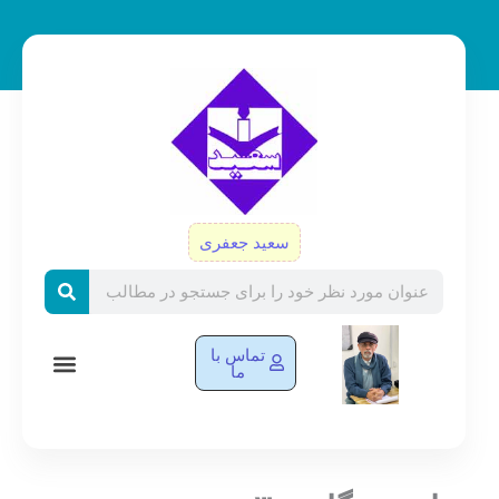
رش
ه
حتوا
سعید جعفری
Search
تماس با
ما