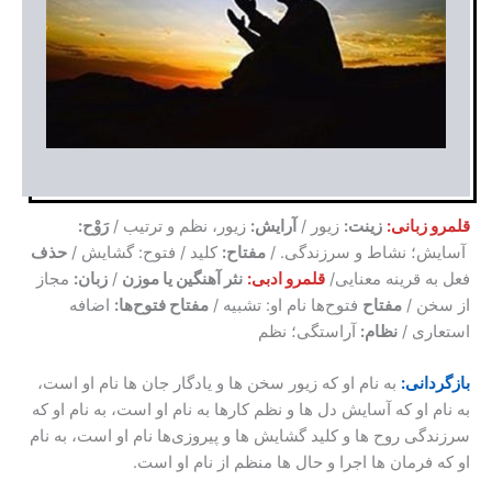
قلمرو زبانی:
زینت:
زیور /
آرایش:
زیور، نظم و ترتیب /
رَوْح:
آسایش؛ نشاط و سرزندگی. /
مفتاح:
کلید / فتوح: گشایش /
حذف
فعل به قرینه معنایی/
قلمرو ادبی:
نثر آهنگین یا موزن
/
زبان:
مجاز
از سخن /
مفتاح
فتوح‌ها نام او: تشبیه /
مفتاح فتوح‌ها:
اضافه
استعاری /
نظام:
آراستگی؛ نظم
بازگردانی:
به نام او که زیور سخن ها و یادگار جان ها نام او است،
به نام او که آسایش دل ها و نظم کارها به نام او است، به نام او که
سرزندگی روح ها و کلید گشایش ها و پیروزی‌ها نام او است، به نام
او که فرمان ها اجرا و حال ها منظم از نام او است.