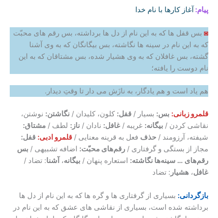
پیام:
آغاز کارها با نام خدا
◙
بس قفل ها که به این نام از دل ها برداشته، بس رقم های محبّت
که به این نام در سینه ها نگاشته، بس بیگانگان که به وی آشنا
گشته، بس غافلان که به وی هشیار شده، بس مشتاقان که به این
نام دوست را یافته؛
هم یاد است و هم یادگار، به نازَش می دار تا وقتِ دیدار.
قلمرو زبانی:
بس:
بسیار /
قفل:
کلون، کلیدان /
نگاشتن:
نوشتن،
نقاشی کردن /
بیگانه:
غریبه /
غافل:
نادان /
ناز:
لطف /
مشتاق:
شیفته، آرزومند /
حذف
فعل به قرینه معنایی /
قلمرو ادبی:
قفل:
مجاز از بستگی و گرفتاری /
رقم‌های محبّت:
اضافه تشبیهی /
بس
رقم‌های … سینه‌ها نگاشته:
استعاره پنهان /
بیگانه
،
آشنا
: تضاد /
غافل
،
هشیار
: تضاد
بازگردانی:
بسیاری از گرفتاری ها و گره ها که به این نام از دل ها
برداشته شده است، بسیاری از نقاشی های عشق که به این نام در