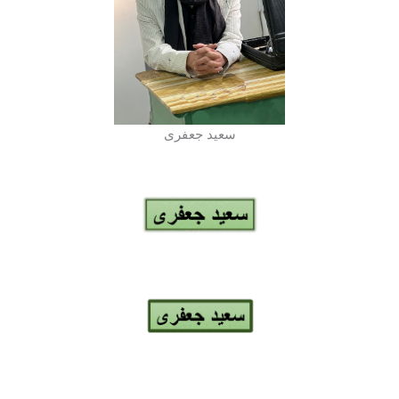
سعید جعفری