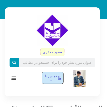
رش
ه
حتوا
سعید جعفری
Search
تماس با
ما