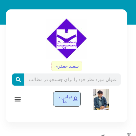
رش
ه
حتوا
سعید جعفری
Search
تماس با
ما