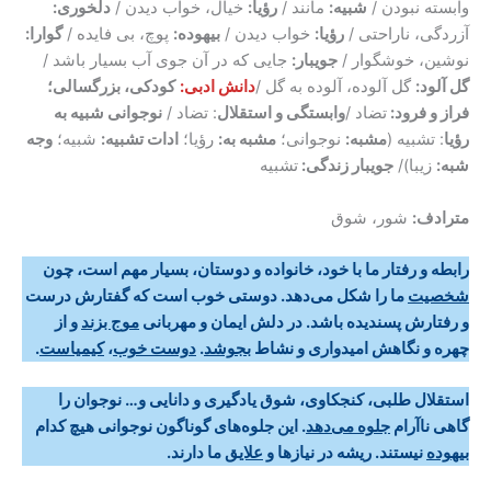
وابسته نبودن /
شبیه:
مانند /
رؤیا:
خیال، خواب دیدن /
دلخوری:
آزردگی، ناراحتی /
رؤیا:
خواب دیدن /
بیهوده:
پوچ، بی فایده /
گوارا:
نوشین، خوشگوار /
جویبار:
جایی که در آن جوی آب بسیار باشد /
گل آلود:
گل آلوده، آلوده به گل /
دانش ادبی:
کودکی، بزرگسالی؛
فراز و فرود:
تضاد /
وابستگی و استقلال
: تضاد /
نوجوانی شبیه به
رؤیا
: تشبیه (
مشبه:
نوجوانی؛
مشبه به:
رؤیا؛
ادات تشبیه:
شبیه؛
وجه
شبه:
زیبا)/
جویبار زندگی:
تشبیه
مترادف:
شور، شوق
رابطه و رفتار ما با خود، خانواده و دوستان، بسیار مهم است، چون
شخصیت
ما را شکل ‌می‌دهد. دوستی خوب است که گفتارش درست
و رفتارش پسندیده باشد. در دلش ایمان و مهربانی
موج بزند
و از
چهره و نگاهش امیدواری و نشاط
بجوشد
.
دوست خوب
،
کیمیاست
.
استقلال طلبی، کنجکاوی، شوق یادگیری و دانایی و… نوجوان را
گاهی ناآرام
جلوه ‌می‌دهد
. این جلوه‌های گوناگون نوجوانی هیچ کدام
بیهوده
نیستند. ریشه در نیازها و
علایق
ما دارند
.