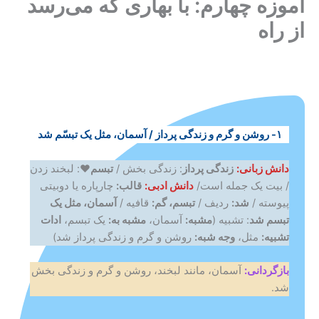
آموزه چهارم: با بهاری که می‌رسد
از راه
۱- روشن و گرم و زندگی پرداز / آسمان، مثل یک تبسّم شد
دانش زبانی:
زندگی پرداز
: زندگی بخش /
تبسم♥
: لبخند زدن
/ بیت یک جمله است/
دانش
ادبی:
قالب:
چارپاره یا دوبیتی
پیوسته /
شد:
ردیف /
تبسم، گم:
قافیه /
آسمان، مثل یک
تبسم شد
: تشبیه (
مشبه:
آسمان،
مشبه به:
یک تبسم،
ادات
تشبیه:
مثل،
وجه شبه:
روشن و گرم و زندگی پرداز شد)
بازگردانی:
آسمان، مانند لبخند، روشن و گرم و زندگی بخش
شد.