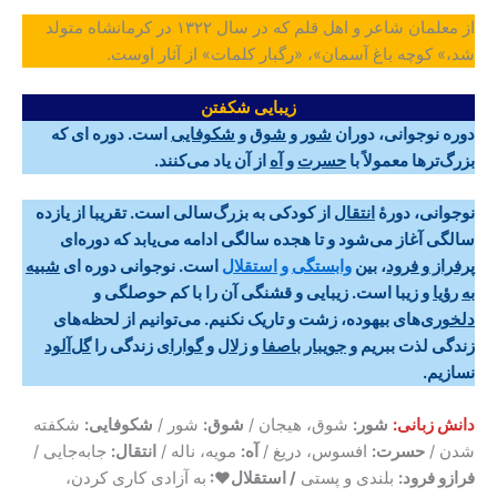
از معلمان شاعر و اهل قلم که در سال ۱۳۲۲ در کرمانشاه متولد
شد،» کوچه باغ آسمان»، «رگبار کلمات» از آثار اوست.
زیبایی شکفتن
دوره نوجوانی، دوران
شور
و
شوق
و
شکوفایی
است. دوره ای که
بزرگ‌ترها معمولاً با
حسرت
و
آه
از آن یاد ‌می‌کنند
.
نوجوانی، دورۀ
انتقال
از کودکی به بزرگ‌سالی است. تقریبا از یازده
سالگی آغاز ‌می‌شود و تا هجده سالگی ادامه ‌می‌یابد که دوره‌ای
پرفراز و فرود
، بین
وابستگی
و
استقلال
است. نوجوانی دوره ای
شبیه
به
رؤیا
و زیبا است. زیبایی و قشنگی آن را با کم حوصلگی و
دلخوری
‌های بیهوده، زشت و تاریک نکنیم. ‌می‌توانیم از لحظه‌های
زندگی لذت ببریم و
جویبار
باصفا
و
زلال
و
گوارای
زندگی را
گل‌آلود
نسازیم.
دانش
زبانی:
شور:
شوق، هیجان /
شوق:
شور /
شکوفایی:
شکفته
شدن /
حسرت:
افسوس، دریغ /
آه:
مویه، ناله /
انتقال:
جابه‌جایی /
فرازو فرود:
بلندی و پستی
/ استقلال♥:
به آزادی کاری کردن،