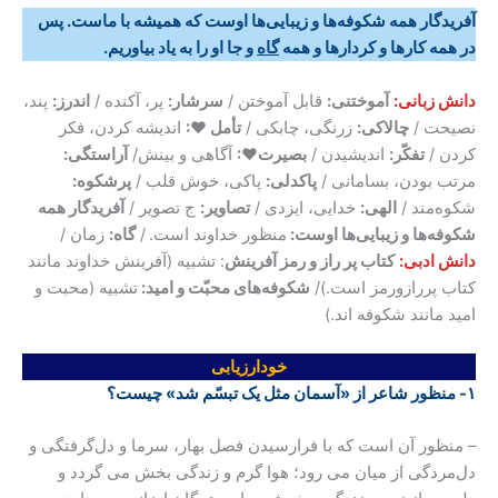
آفریدگار همه شکوفه‌ها و زیبایی‌ها اوست که همیشه با ماست. پس
در همه کارها و کردارها و همه
گاه
و جا او را به یاد بیاوریم
.
دانش
زبانی:
آموختنی:
قابل آموختن /
سرشار:
پر، آکنده /
اندرز:
پند،
نصیحت /
چالاکی:
زرنگی، چابکی /
تأمل ♥:
اندیشه کردن، فکر
کردن /
تفکّر:
اندیشیدن /
بصیرت♥:
آگاهی و بینش/
آراستگی:
مرتب بودن، بسامانی /
پاکدلی:
پاکی، خوش قلب /
پرشکوه:
شکوه‌مند /
الهی:
خدایی، ایزدی /
تصاویر:
ج تصویر /
آفریدگار همه
شکوفه‌ها و زیبایی‌ها اوست:
منظور خداوند است.
/
گاه:
زمان /
دانش ادبی:
کتاب پر راز و رمز آفرینش
: تشبیه (آفرینش خداوند مانند
کتاب پررازورمز است.)/
شکوفه‌های محبّت و امید:
تشبیه (محبت و
امید مانند شکوفه اند.)
خودارزیابی
۱- منظور شاعر از «آسمان مثل یک تبسّم شد» چیست؟
– منظور آن است که با فرارسیدن فصل بهار، سرما و دل‌گرفتگی و
دل‌مردگی از میان می رود؛ هوا گرم و زندگی بخش می گردد و