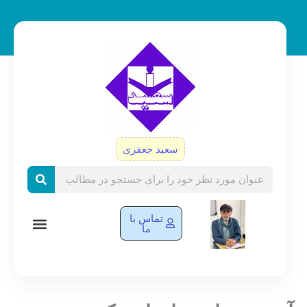
رش
ه
حتوا
سعید جعفری
Search
تماس با
ما