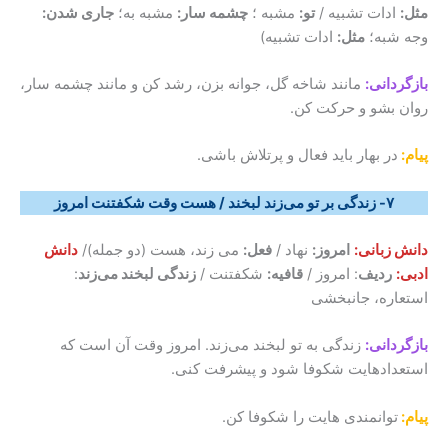
مثل:
ادات تشبیه /
تو:
مشبه ؛
چشمه سار:
مشبه به؛
جاری شدن:
وجه شبه؛
مثل:
ادات تشبیه)
بازگردانی:
مانند شاخه گل، جوانه بزن، رشد کن و مانند چشمه سار،
روان بشو و حرکت کن.
پیام:
در بهار باید فعال و پرتلاش باشی.
۷- زندگی بر تو ‌می‌زند لبخند / هست وقت شکفتنت امروز
دانش
زبانی:
امروز:
نهاد /
فعل:
می زند، هست (دو جمله)/
دانش
ادبی:
ردیف
: امروز /
قافیه:
شکفتنت /
زندگی لبخند ‌می‌زند
:
استعاره، جانبخشی
بازگردانی:
زندگی به تو لبخند ‌می‌زند. امروز وقت آن است که
استعدادهایت شکوفا شود و پیشرفت کنی.
پیام:
توانمندی هایت را شکوفا کن.