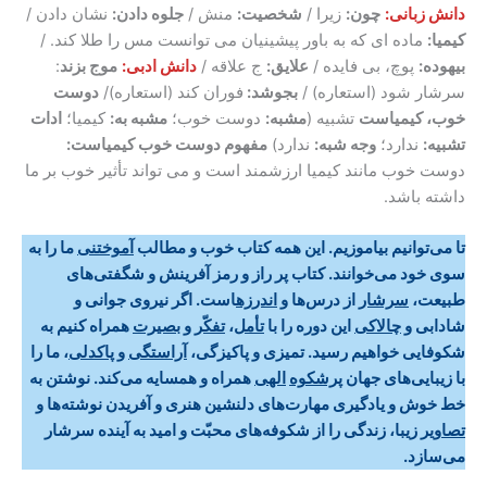
دانش
زبانی:
چون:
زیرا /
شخصیت:
منش /
جلوه دادن:
نشان دادن /
کیمیا:
ماده ای که به باور پیشینیان می توانست مس را طلا کند. /
بیهوده:
پوچ، بی فایده /
علایق:
ج علاقه /
دانش
ادبی:
موج بزند
:
سرشار شود (استعاره) /
بجوشد:
فوران کند (استعاره)/
دوست
خوب، کیمیاست
تشبیه (
مشبه:
دوست خوب؛
مشبه به:
کیمیا؛
ادات
تشبیه:
ندارد؛
وجه شبه:
ندارد)
مفهوم دوست خوب کیمیاست:
دوست خوب مانند کیمیا ارزشمند است و می تواند تأثیر خوب بر ما
داشته باشد.
تا ‌می‌توانیم بیاموزیم. این همه کتاب خوب و مطالب
آموختنی
ما را به
سوی خود ‌می‌خوانند. کتاب پر راز و رمز آفرینش و شگفتی‌های
طبیعت،
سرشار
از درس‌ها و
اندرزه
است. اگر نیروی جوانی و
شادابی و
چالاکی
این دوره را با
تأمل
،
تفکّر
و
بصیرت
همراه کنیم به
شکوفایی خواهیم رسید. تمیزی و پاکیزگی،
آراستگی
و
پاکدلی
، ما را
با زیبایی‌های جهان
پرشکوه
الهی
همراه و همسایه ‌می‌کند. نوشتن به
خط خوش و یادگیری مهارت‌های دلنشین هنری و آفریدن نوشته‌ها و
تصاویر
زیبا، زندگی را از شکوفه‌های محبّت و امید به آینده سرشار
‌می‌سازد
.