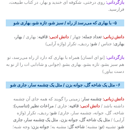
بازگردانی:
روی درختی، شکوفه ای خندید و بهار، در کتاب طبیعت،
فرارسید.
۵- با بهاری که ‌می‌رسد از راه / سبز شو، تازه شو، بهاری شو
دانش
زبانی:
تعداد جمله:
چهار /
دانش
ادبی:
قافیه
: بهاری /
بهار،
بهاری:
جناس /
شو:
ردیف، تکرار (واژه آرایی)
بازگردانی:
[تو ای انسان] همراه با بهاری که دارد از راه ‌می‌رسد، تو
هم سبز بشو، تازه بشو، بهاری بشو.
(جوانی و شادابی ات را از نو به
دست بیاور.)
۶- مثل یک شاخه گل، جوانه بزن / مثل یک چشمه سار، جاری شو
دانش
زبانی:
چشمه سار
: زمینی را گویند که همه جای آن چشمه
داشته باشد /
دانش
ادبی:
قافیه
: جاری /
مراعات نظیر (تناسب):
شاخه، گل، جوانه، چشمه سار، جاری/
شو:
ردیف، تکرار (واژه
آرایی) /
مثل یک شاخه گل، جوانه بزن
،
مثل یک چشمه سار، جاری
شو
: تشبیه (
تو:
مشبه؛
شاخه گل:
مشبه به؛
جوانه بزن:
وجه شبه؛