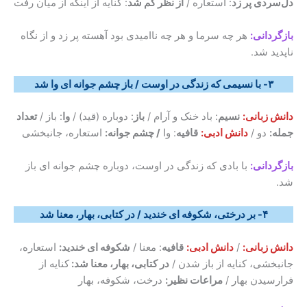
دل‌سردی پر زد
: استعاره /
از نظر گم شد
: کنایه از اینکه از میان رفت
بازگردانی:
هر چه سرما و هر چه ناامیدی بود آهسته پر زد و از نگاه
ناپدید شد.
۳- با نسیمی که زندگی در اوست / باز چشم جوانه ای وا شد
دانش
زبانی:
نسیم
: باد خنک و آرام /
باز
: دوباره (قید) /
وا
: باز /
تعداد
جمله:
دو /
دانش
ادبی:
قافیه
: وا
/ چشم جوانه:
استعاره، جانبخشی
بازگردانی:
با بادی که زندگی در اوست، دوباره چشم جوانه ای باز
شد.
۴- بر درختی، شکوفه ای خندید / در کتابی، بهار، معنا شد
دانش
زبانی:
/
دانش
ادبی:
قافیه
: معنا /
شکوفه ای خندید:
استعاره،
جانبخشی، کنایه از باز شدن /
در کتابی، بهار، معنا شد:
کنایه از
فرارسیدن بهار /
مراعات نظیر:
درخت، شکوفه، بهار